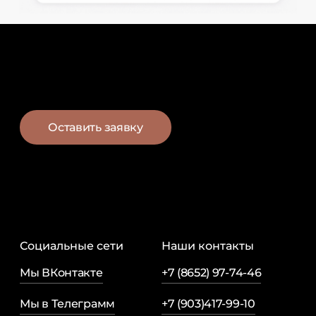
О
с
т
а
в
и
т
ь
з
а
я
в
к
у
Социальные сети
Наши контакты
Мы ВКонтакте
+7 (8652) 97-74-46
Мы в Телеграмм
+7 (903)417-99-10