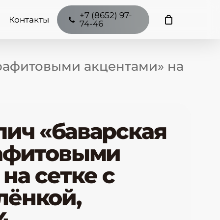
+7 (8652) 97-
Контакты
74-46
графитовыми акцентами» на
пич «баварская
рафитовыми
на сетке с
лёнкой,
4