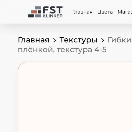
Skip
to
Главная
Цвета
Мага
main
content
Главная
Текстуры
Гибки
плёнкой, текстура 4-5