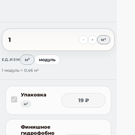
−
+
м²
м²
модуль
ЕД.ИЗМ
1 модуль = 0,46 м²
Упаковка
19 ₽
м²
Финишное
гидрофобно