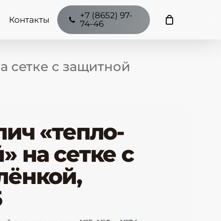
+7 (8652) 97-
Контакты
74-46
а сетке с защитной
пич «тепло-
 на сетке с
лёнкой,
5