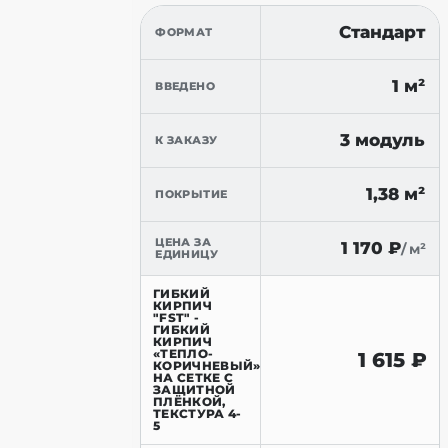
Стандарт
ФОРМАТ
1 м²
ВВЕДЕНО
3 модуль
К ЗАКАЗУ
1,38 м²
ПОКРЫТИЕ
ЦЕНА ЗА
1 170
₽
/ м²
ЕДИНИЦУ
ГИБКИЙ
КИРПИЧ
"FST" -
ГИБКИЙ
КИРПИЧ
«ТЕПЛО-
1 615
₽
КОРИЧНЕВЫЙ»
НА СЕТКЕ С
ЗАЩИТНОЙ
ПЛЁНКОЙ,
ТЕКСТУРА 4-
5