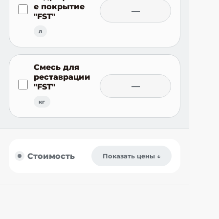
е покрытие
—
"FST"
л
Смесь для
реставрации
—
"FST"
кг
Стоимость
Показать цены ↓