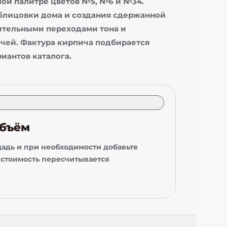
лой палитре цветов №5, №6 и №34.
облицовки дома и создания сдержанной
ительными переходами тона и
чей. Фактура кирпича подбирается
иантов каталога.
объём
адь и при необходимости добавьте
 стоимость пересчитывается