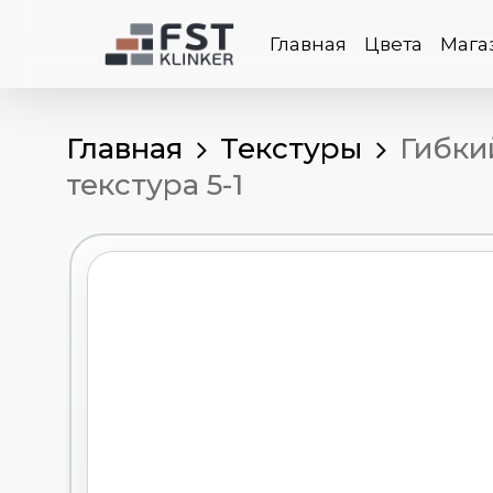
Skip
to
Главная
Цвета
Мага
main
content
Главная
Текстуры
Гибки
текстура 5-1