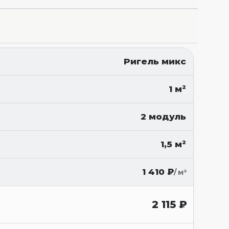
Ригель микс
1 м²
2 модуль
1,5 м²
1 410
₽
/ м²
2 115
₽