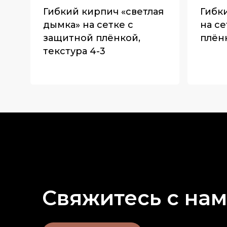
Гибкий кирпич «светлая
Гибк
дымка» на сетке с
на с
защитной плёнкой,
плёнк
текстура 4-3
Свяжитесь
с
на