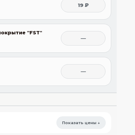
19 ₽
окрытие "FST"
—
—
Показать цены ↓