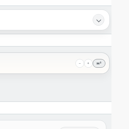
−
+
м²