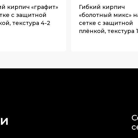
ий кирпич «графит»
Гибкий кирпич
етке с защитной
«болотный микс» н
ой, текстура 4-2
сетке с защитной
плёнкой, текстура 
ми
С
с