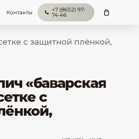
+7 (8652) 97-
Контакты
74-46
сетке с защитной плёнкой,
пич «баварская
сетке с
лёнкой,