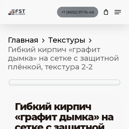
Skip
Men
to
+7 (8652) 97-74-46
Clo
main
Me
content
Главная
Текстуры
Гибкий кирпич «графит
дымка» на сетке с защитной
плёнкой, текстура 2-2
Гибкий кирпич
«графит дымка» на
сетке с защитной