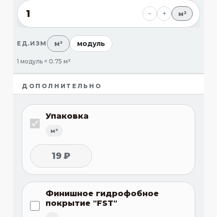
−
+
м²
м²
модуль
ЕД.ИЗМ
1 модуль = 0.75 м²
ДОПОЛНИТЕЛЬНО
Упаковка
м²
19 ₽
Финишное гидрофобное
покрытие "FST"