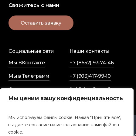
Свяжитесь
с
нами
О
с
т
а
в
и
т
ь
з
а
я
в
к
у
Социальные сети
Наши контакты
Мы ВКонтакте
+7 (8652) 97-74-46
Мы в Телеграмм
+7 (903)417-99-10
Оставить заявку
fstklinker@gmail.com
Мы ценим вашу конфиденциальность
Мы используем файлы cookie. Нажав "Принять все",
вы даете согласие на использование нами файлов
Политика
cookie.